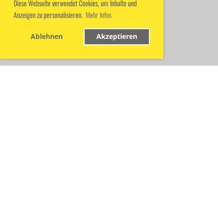
Diese Webseite verwendet Cookies, um Inhalte und
Anzeigen zu personalisieren.
Mehr Infos
Ablehnen
Akzeptieren
© TC Gieboldehausen
Erstellt mit ClubDesk Vereinssoftware
Impressum
Datenschutz